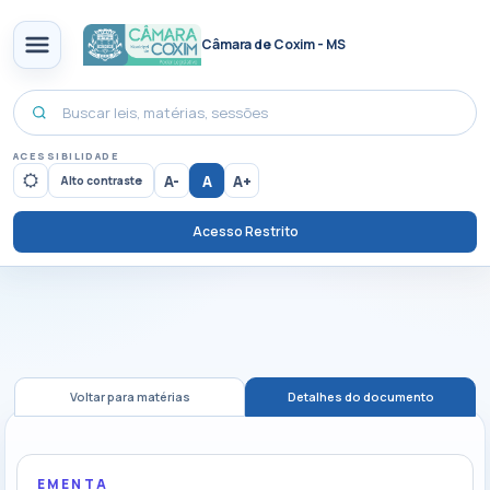
Câmara de Coxim - MS
ACESSIBILIDADE
A-
A
A+
Alto contraste
Acesso Restrito
Voltar para matérias
Detalhes do documento
EMENTA